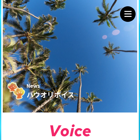
News
ハウオリボイス
V
o
i
c
e