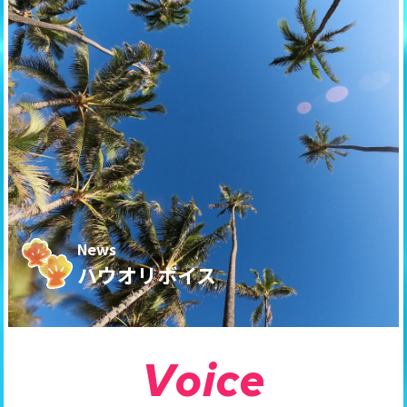
News
ハウオリボイス
V
o
i
c
e