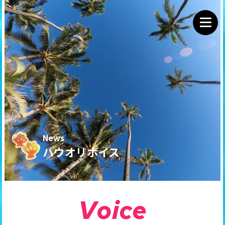
News
ハウオリボイス
V
o
i
c
e