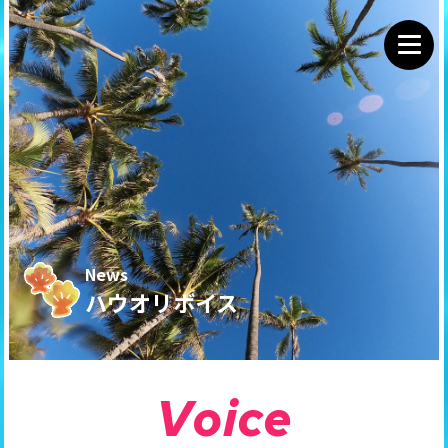
News
ハウオリボイス
V
o
i
c
e