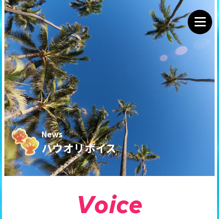
News
ハウオリボイス
V
o
i
c
e