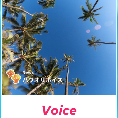
News
ハウオリボイス
V
o
i
c
e