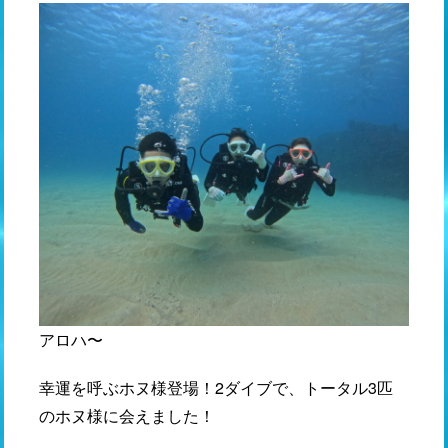
アロハ〜
幸運を呼ぶホヌ様登場！2ダイブで、トータル3匹
のホヌ様に会えました！