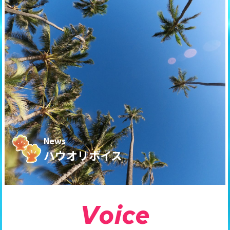
News
ハウオリボイス
V
o
i
c
e