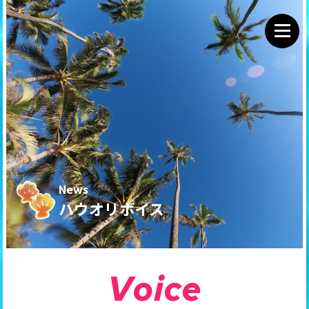
News
ハウオリボイス
V
o
i
c
e