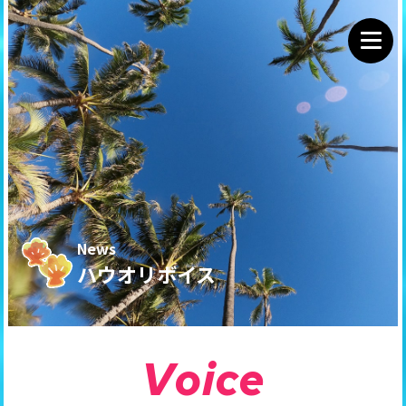
News
ハウオリボイス
V
o
i
c
e