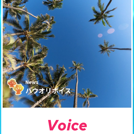
News
ハウオリボイス
V
o
i
c
e