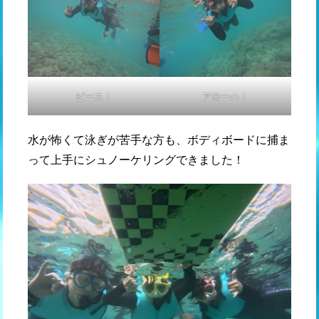
ピース！
アローハ！
水が怖くて泳ぎが苦手な方も、ボディボードに捕ま
って上手にシュノーケリングできました！