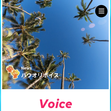
News
ハウオリボイス
V
o
i
c
e