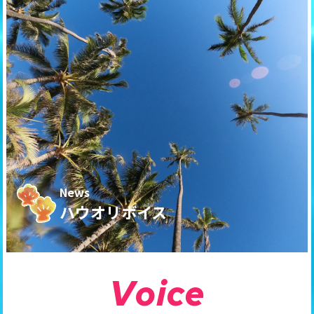
News
ハウオリボイス
V
o
i
c
e