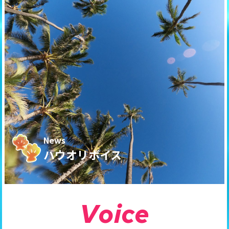
News
ハウオリボイス
V
o
i
c
e