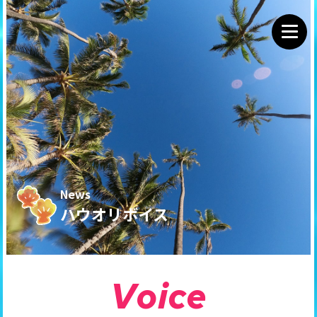
News
ハウオリボイス
V
o
i
c
e