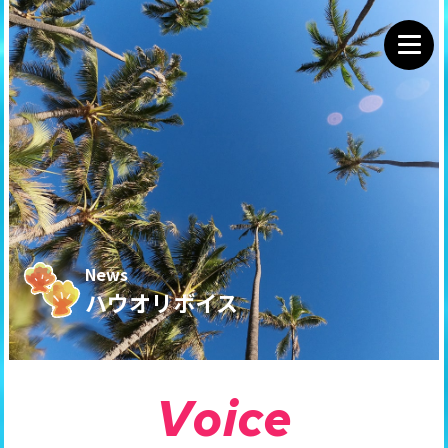
News
ハウオリボイス
V
o
i
c
e