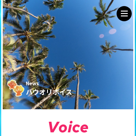
News
ハウオリボイス
V
o
i
c
e