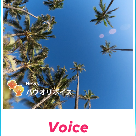
News
ハウオリボイス
V
o
i
c
e