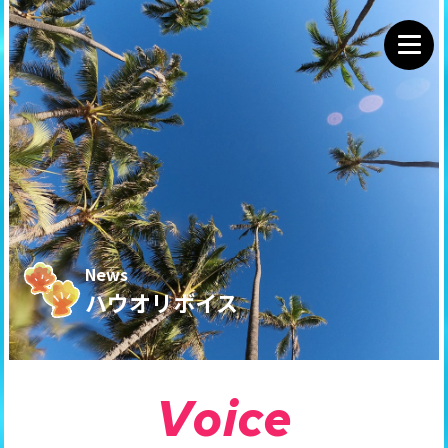
News
ハウオリボイス
V
o
i
c
e