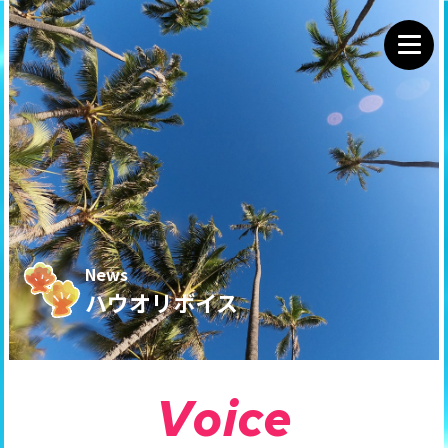
News
ハウオリボイス
V
o
i
c
e