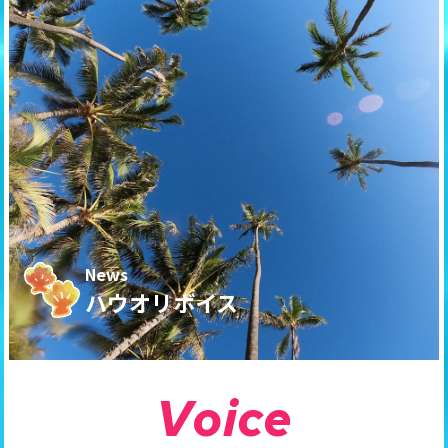
News
ハウオリボイス
V
o
i
c
e