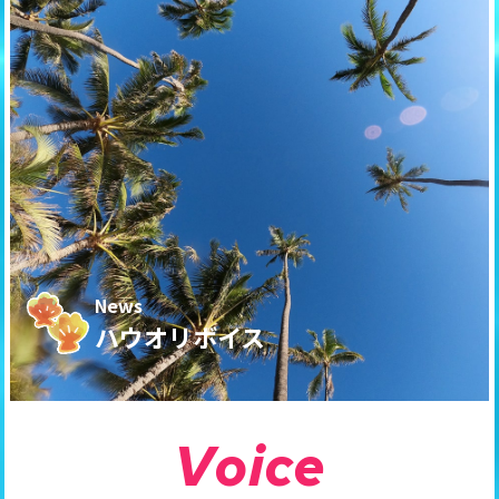
News
ハウオリボイス
V
o
i
c
e