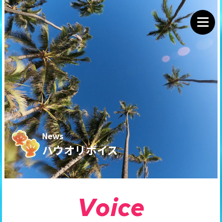
News
ハウオリボイス
V
o
i
c
e