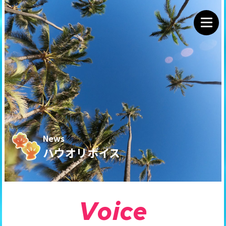
News
ハウオリボイス
V
o
i
c
e