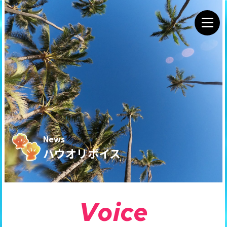
News
ハウオリボイス
V
o
i
c
e