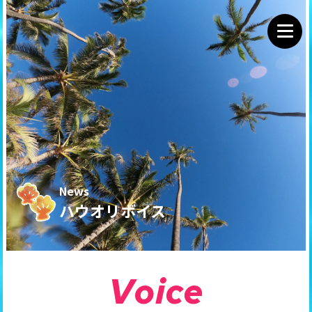
News
ハウオリボイス
V
o
i
c
e