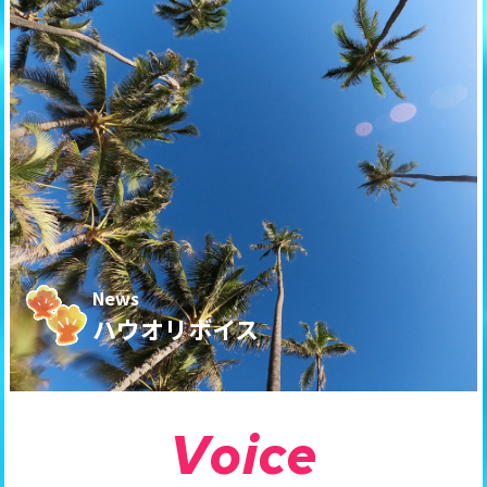
News
ハウオリボイス
V
o
i
c
e